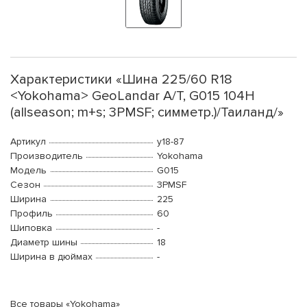
Характеристики «Шина 225/60 R18
<Yokohama> GeoLandar A/T, G015 104H
(allseason; m+s; 3PMSF; симметр.)/Таиланд/»
Артикул
y18-87
Производитель
Yokohama
Модель
G015
Сезон
3PMSF
Ширина
225
Профиль
60
Шиповка
-
Диаметр шины
18
Ширина в дюймах
-
Все товары «Yokohama»