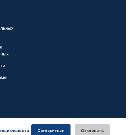
альных
на
нных
сти
амы
енциальности
.
Согласиться
Отклонить