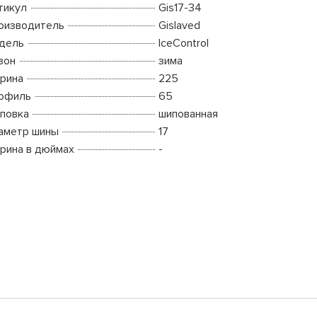
тикул
Gis17-34
оизводитель
Gislaved
дель
IceControl
зон
зима
рина
225
офиль
65
повка
шипованная
аметр шины
17
рина в дюймах
-