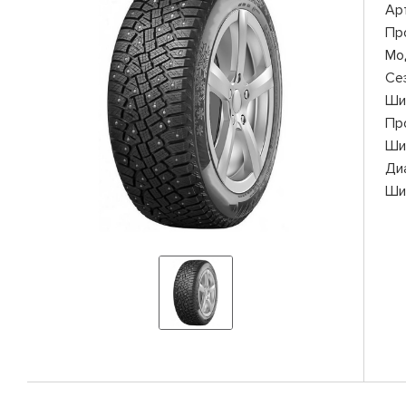
Ар
Пр
Мо
Се
Ши
Пр
Ши
Ди
Ши