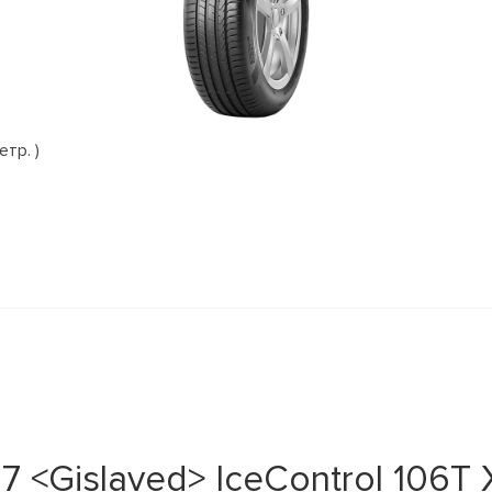
етр. )
<Gislaved> IceControl 106T X