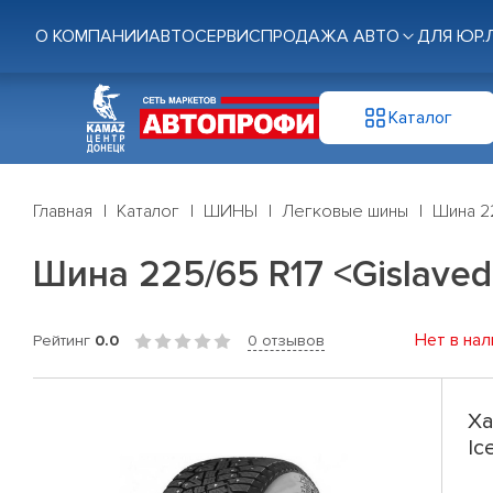
О КОМПАНИИ
АВТОСЕРВИС
ПРОДАЖА АВТО
ДЛЯ ЮР.
Каталог
Главная
Каталог
ШИНЫ
Легковые шины
Шина 22
Шина 225/65 R17 <Gislaved>
Нет в нал
Рейтинг
0.0
0 отзывов
Ха
Ic