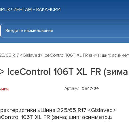
ЛИЦ
КЛИЕНТАМ
ВАКАНСИИ
5/65 R17 <Gislaved> IceControl 106T XL FR (зима; шип; асиммет
 IceControl 106T XL FR (зима
Артикул:
Gis17-34
ичии
рактеристики «Шина 225/65 R17 <Gislaved>
eControl 106T XL FR (зима; шип; асимметр.)»