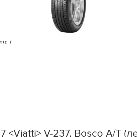
етр. )
<Viatti> V-237, Bosco A/T (л