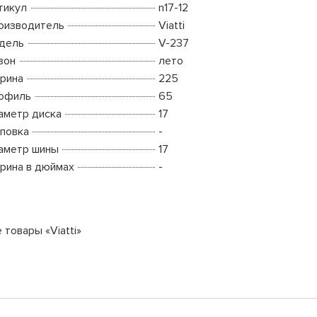
тикул
n17-12
оизводитель
Viatti
дель
V-237
зон
лето
рина
225
офиль
65
аметр диска
17
повка
-
аметр шины
17
рина в дюймах
-
 товары «Viatti»