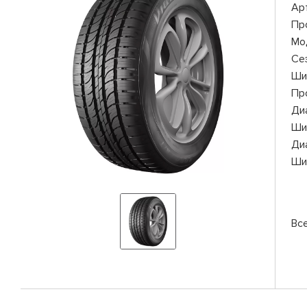
Ар
Пр
Мо
Се
Ши
Пр
Ди
Ши
Ди
Ши
Все