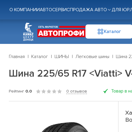
О КОМПАНИИ
АВТОСЕРВИС
ПРОДАЖА АВТО
ДЛЯ ЮР.
Каталог
Главная
Каталог
ШИНЫ
Легковые шины
Шина 22
Шина 225/65 R17 <Viatti> V
Товар в н
Рейтинг
0.0
0 отзывов
Ха
Bo