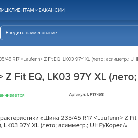
ЛИЦ
КЛИЕНТАМ
ВАКАНСИИ
5/45 R17 <Laufenn> Z Fit EQ, LK03 97Y XL (лето; асимметр.; UH
 Z Fit EQ, LK03 97Y XL (лето
Артикул:
LF17-58
канчивается
рактеристики «Шина 235/45 R17 <Laufenn> Z Fit
, LK03 97Y XL (лето; асимметр.; UHP)/Корея/»