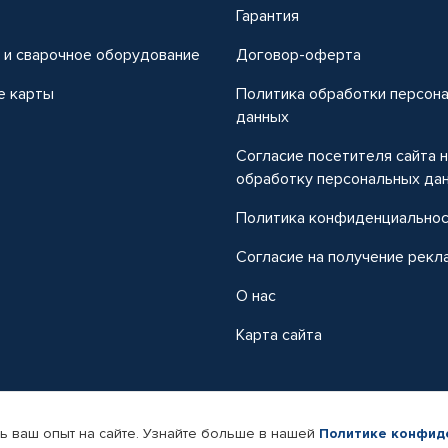
т
Гарантия
 и сварочное оборудование
Договор-оферта
е карты
Политика обработки персон
данных
Согласие посетителя сайта 
обработку персональных да
Политика конфиденциально
Согласие на получение рекл
О нас
Карта сайта
ь ваш опыт на сайте. Узнайте больше в нашей
Политике конфид
-магазин автомобильных товаров Автопрофи.