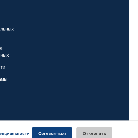
альных
на
нных
сти
амы
енциальности
.
Согласиться
Отклонить