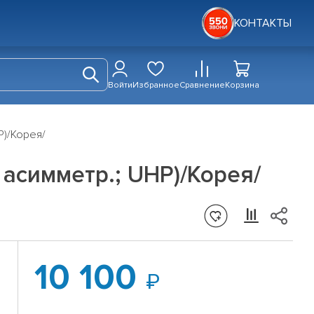
КОНТАКТЫ
Войти
Избранное
Сравнение
Корзина
P)/Корея/
; асимметр.; UHP)/Корея/
10 100