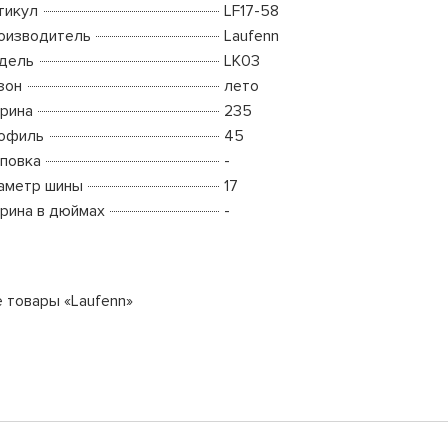
тикул
LF17-58
оизводитель
Laufenn
дель
LK03
зон
лето
рина
235
офиль
45
повка
-
аметр шины
17
рина в дюймах
-
е товары «Laufenn»