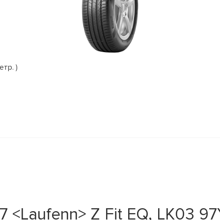
етр. )
<Laufenn> Z Fit EQ, LK03 97Y