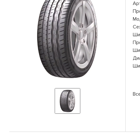
Ар
Пр
Мо
Се
Ши
Пр
Ши
Ди
Ши
Вс