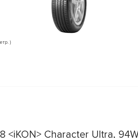
етр. )
<iKON> Character Ultra, 94W 