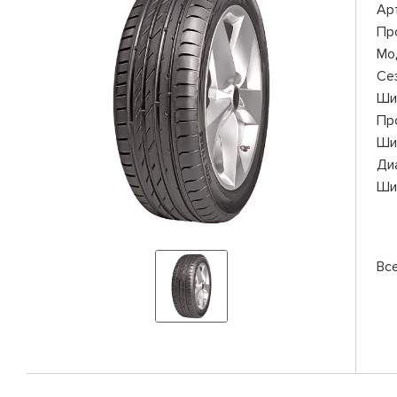
Ар
Пр
Мо
Се
Ши
Пр
Ши
Ди
Ши
Вс