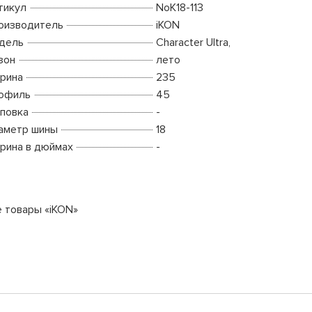
тикул
NoK18-113
оизводитель
iKON
дель
Character Ultra,
зон
лето
рина
235
офиль
45
повка
-
аметр шины
18
рина в дюймах
-
е товары «iKON»