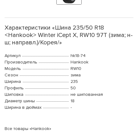
Характеристики «Шина 235/50 R18
<Hankook> Winter iCept X, RW10 97T (зима; н-
ш; направл.)/Корея/»
Артикул
hk18-74
Производитель
Hankook
Модель
RW10
Сезон
зима
Ширина
235
Профиль
50
Шиповка
не шипованная
Диаметр шины
18
Ширина в дюймах
-
Все товары «Hankook»