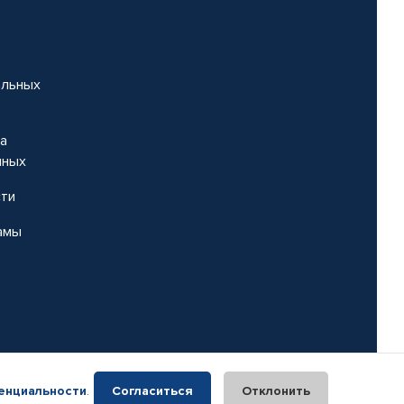
альных
на
нных
сти
амы
енциальности
.
Согласиться
Отклонить