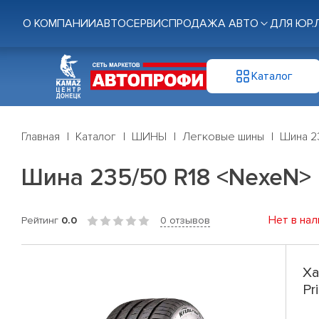
О КОМПАНИИ
АВТОСЕРВИС
ПРОДАЖА АВТО
ДЛЯ ЮР.
Каталог
Главная
Каталог
ШИНЫ
Легковые шины
Шина 23
Шина 235/50 R18 <NexeN> N
Нет в нал
Рейтинг
0.0
0 отзывов
Ха
Pr