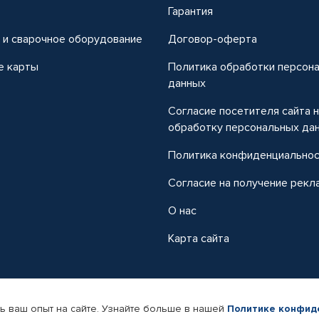
т
Гарантия
 и сварочное оборудование
Договор-оферта
е карты
Политика обработки персон
данных
Согласие посетителя сайта 
обработку персональных да
Политика конфиденциально
Согласие на получение рекл
О нас
Карта сайта
ь ваш опыт на сайте. Узнайте больше в нашей
Политике конфид
-магазин автомобильных товаров Автопрофи.