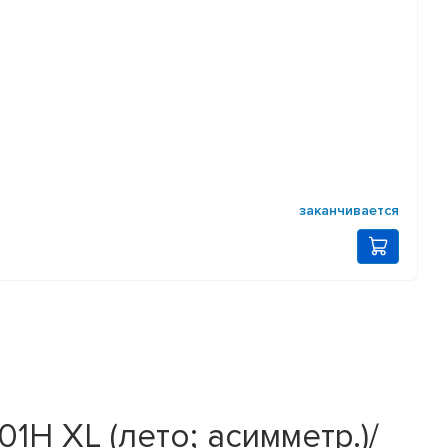
заканчивается
1H XL (лето; асимметр.)/