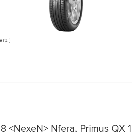
етр. )
 <NexeN> Nfera, Primus QX 10