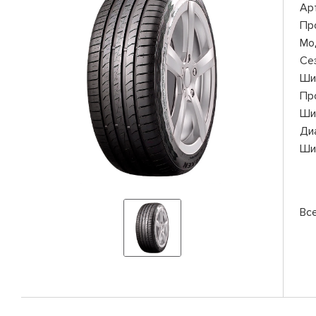
Ар
Пр
Мо
Се
Ши
Пр
Ши
Ди
Ши
Вс