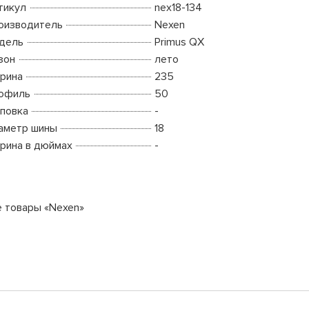
тикул
nex18-134
оизводитель
Nexen
дель
Primus QX
зон
лето
рина
235
офиль
50
повка
-
аметр шины
18
рина в дюймах
-
е товары «Nexen»