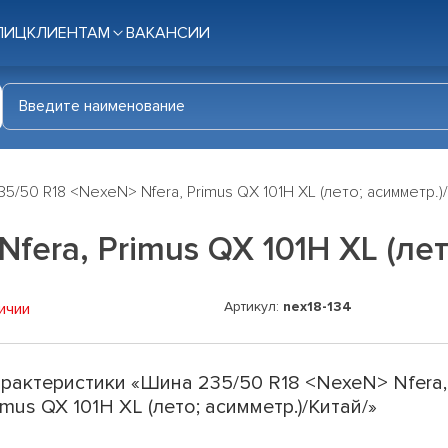
ЛИЦ
КЛИЕНТАМ
ВАКАНСИИ
5/50 R18 <NexeN> Nfera, Primus QX 101H XL (лето; асимметр.)/
fera, Primus QX 101H XL (лет
Артикул:
nex18-134
ичии
рактеристики «Шина 235/50 R18 <NexeN> Nfera,
imus QX 101H XL (лето; асимметр.)/Китай/»