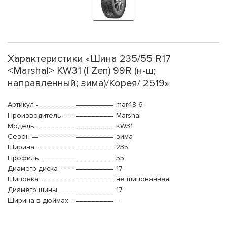
Характеристики «Шина 235/55 R17
<Marshal> KW31 (I Zen) 99R (н-ш;
направленный; зима)/Корея/ 2519»
Артикул
mar48-6
Производитель
Marshal
Модель
KW31
Сезон
зима
Ширина
235
Профиль
55
Диаметр диска
17
Шиповка
не шипованная
Диаметр шины
17
Ширина в дюймах
-