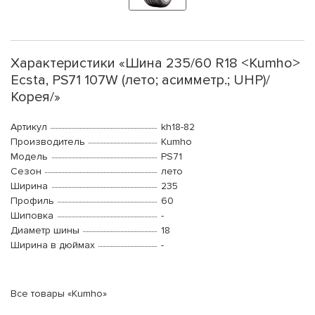
Характеристики «Шина 235/60 R18 <Kumho>
Ecsta, PS71 107W (лето; асимметр.; UHP)/
Корея/»
Артикул
kh18-82
Производитель
Kumho
Модель
PS71
Сезон
лето
Ширина
235
Профиль
60
Шиповка
-
Диаметр шины
18
Ширина в дюймах
-
Все товары «Kumho»