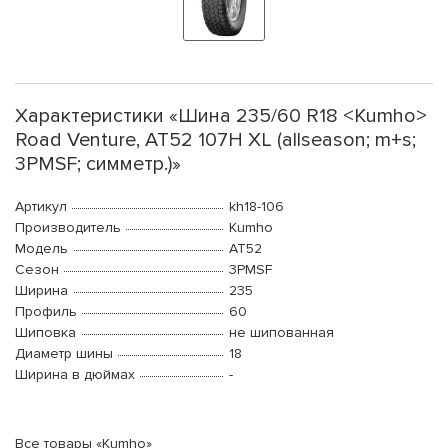
Характеристики «Шина 235/60 R18 <Kumho>
Road Venture, AT52 107H XL (allseason; m+s;
3PMSF; симметр.)»
Артикул
kh18-106
Производитель
Kumho
Модель
AT52
Сезон
3PMSF
Ширина
235
Профиль
60
Шиповка
не шипованная
Диаметр шины
18
Ширина в дюймах
-
Все товары «Kumho»