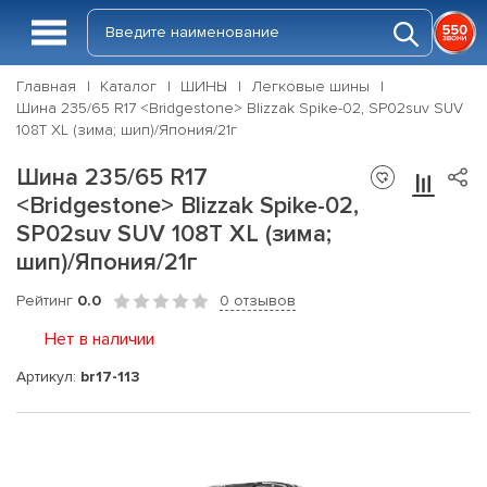
Главная
Каталог
ШИНЫ
Легковые шины
Шина 235/65 R17 <Bridgestone> Blizzak Spike-02, SP02suv SUV
108T XL (зима; шип)/Япония/21г
Шина 235/65 R17
<Bridgestone> Blizzak Spike-02,
SP02suv SUV 108T XL (зима;
шип)/Япония/21г
Рейтинг
0.0
0 отзывов
Нет в наличии
Артикул:
br17-113