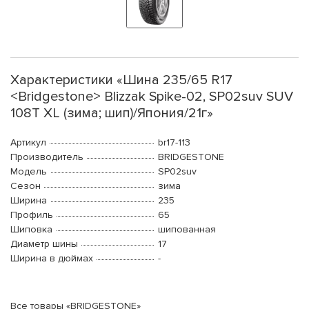
Характеристики «Шина 235/65 R17
<Bridgestone> Blizzak Spike-02, SP02suv SUV
108T XL (зима; шип)/Япония/21г»
Артикул
br17-113
Производитель
BRIDGESTONE
Модель
SP02suv
Сезон
зима
Ширина
235
Профиль
65
Шиповка
шипованная
Диаметр шины
17
Ширина в дюймах
-
Все товары «BRIDGESTONE»