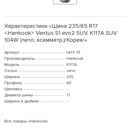
Характеристики «Шина 235/65 R17
<Hankook> Ventus S1 evo2 SUV, K117A SUV
104W (лето; асимметр.)/Корея/»
Артикул
hk17-75
Производитель
Hankook
Модель
K117A
Сезон
лето
Ширина
235
Профиль
65
Шиповка
-
Диаметр шины
17
Ширина в дюймах
-
Все товары «Hankook»