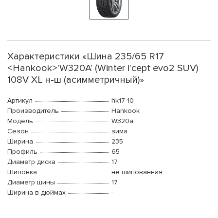
Характеристики «Шина 235/65 R17
<Hankook>'W320A' (Winter i'cept evo2 SUV)
108V XL н-ш (асимметричный)»
Артикул
hk17-10
Производитель
Hankook
Модель
W320a
Сезон
зима
Ширина
235
Профиль
65
Диаметр диска
17
Шиповка
не шипованная
Диаметр шины
17
Ширина в дюймах
-