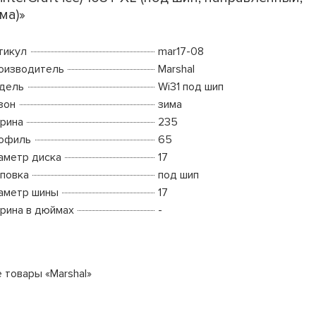
ма)»
тикул
mar17-08
оизводитель
Marshal
дель
Wi31 под шип
зон
зима
рина
235
офиль
65
аметр диска
17
повка
под шип
аметр шины
17
рина в дюймах
-
е товары «Marshal»