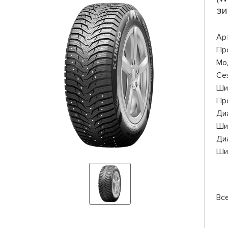
зи
Ар
Пр
Мо
Се
Ши
Пр
Ди
Ши
Ди
Ши
Вс