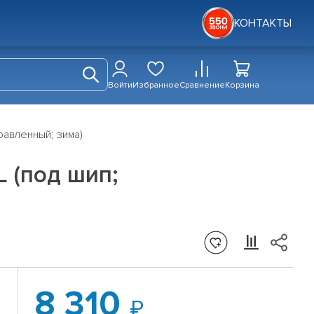
КОНТАКТЫ
Войти
Избранное
Сравнение
Корзина
правленный; зима)
L (под шип;
8 310