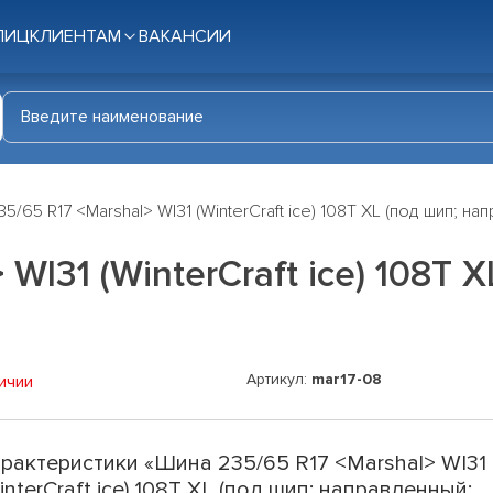
ЛИЦ
КЛИЕНТАМ
ВАКАНСИИ
5/65 R17 <Marshal> WI31 (WinterCraft ice) 108T XL (под шип; на
WI31 (WinterCraft ice) 108T X
Артикул:
mar17-08
ичии
рактеристики «Шина 235/65 R17 <Marshal> WI31
interCraft ice) 108T XL (под шип; направленный;