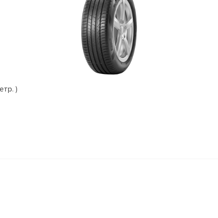
етр. )