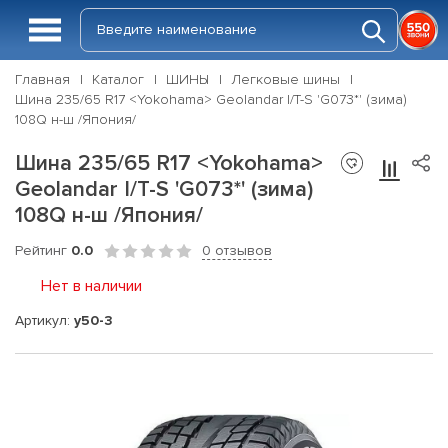
Главная
Каталог
ШИНЫ
Легковые шины
Шина 235/65 R17 <Yokohama> Geolandar I/T-S 'G073*' (зима)
108Q н-ш /Япония/
Шина 235/65 R17 <Yokohama>
Geolandar I/T-S 'G073*' (зима)
108Q н-ш /Япония/
Рейтинг
0.0
0 отзывов
Нет в наличии
Артикул:
y50-3