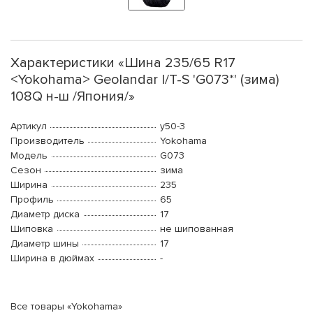
Характеристики «Шина 235/65 R17
<Yokohama> Geolandar I/T-S 'G073*' (зима)
108Q н-ш /Япония/»
Артикул
y50-3
Производитель
Yokohama
Модель
G073
Сезон
зима
Ширина
235
Профиль
65
Диаметр диска
17
Шиповка
не шипованная
Диаметр шины
17
Ширина в дюймах
-
Все товары «Yokohama»