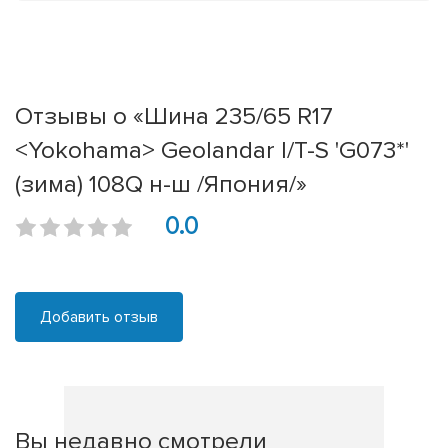
Отзывы о «Шина 235/65 R17
<Yokohama> Geolandar I/T-S 'G073*'
(зима) 108Q н-ш /Япония/»
0.0
Добавить отзыв
Вы недавно смотрели