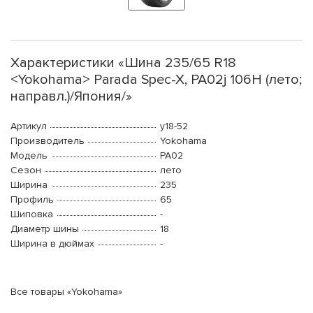
Характеристики «Шина 235/65 R18
<Yokohama> Parada Spec-X, PA02j 106H (лето;
направл.)/Япония/»
Артикул
y18-52
Производитель
Yokohama
Модель
PA02
Сезон
лето
Ширина
235
Профиль
65
Шиповка
-
Диаметр шины
18
Ширина в дюймах
-
Все товары «Yokohama»