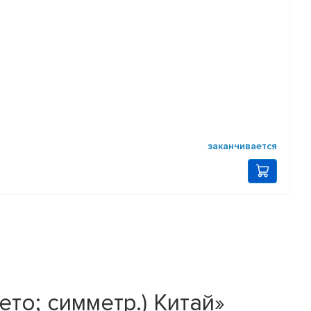
заканчивается
то; симметр.) Китай»