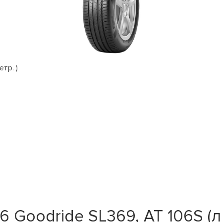
етр. )
 Goodride SL369, AT 106S (ле