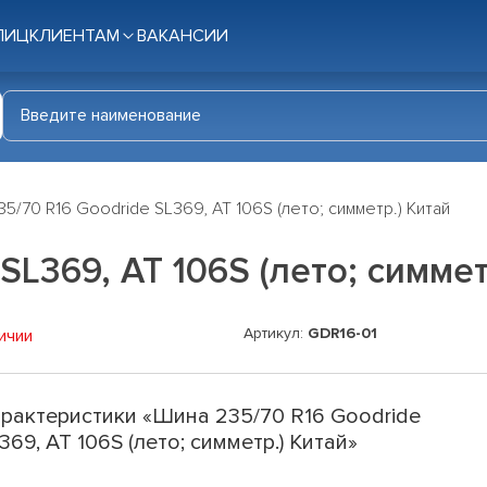
ЛИЦ
КЛИЕНТАМ
ВАКАНСИИ
5/70 R16 Goodride SL369, AT 106S (лето; симметр.) Китай
SL369, AT 106S (лето; симмет
Артикул:
GDR16-01
ичии
рактеристики «Шина 235/70 R16 Goodride
369, AT 106S (лето; симметр.) Китай»