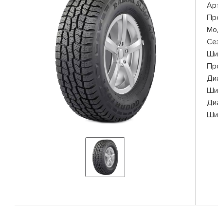
Ар
Пр
Мо
Се
Ши
Пр
Ди
Ши
Ди
Ши