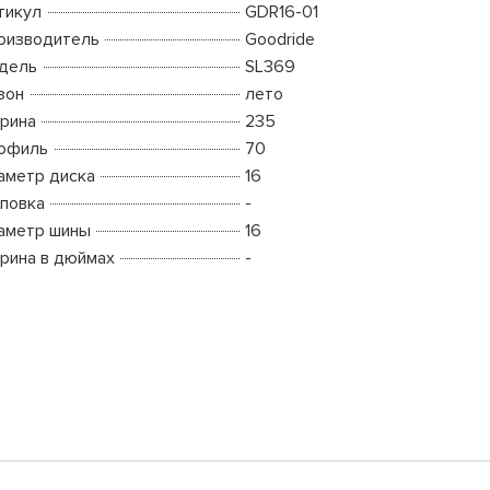
тикул
GDR16-01
оизводитель
Goodride
дель
SL369
зон
лето
рина
235
офиль
70
аметр диска
16
повка
-
аметр шины
16
рина в дюймах
-