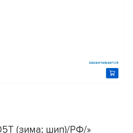
заканчивается
5T (зима; шип)/РФ/»