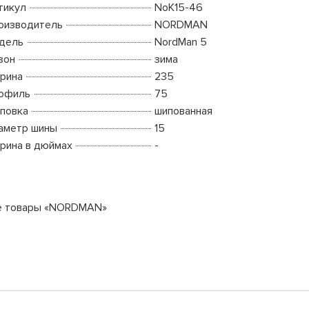
тикул
NoK15-46
оизводитель
NORDMAN
дель
NordMan 5
зон
зима
рина
235
офиль
75
повка
шипованная
аметр шины
15
рина в дюймах
-
е товары «NORDMAN»