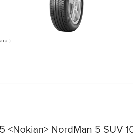
етр. )
5 <Nokian> NordMan 5 SUV 10