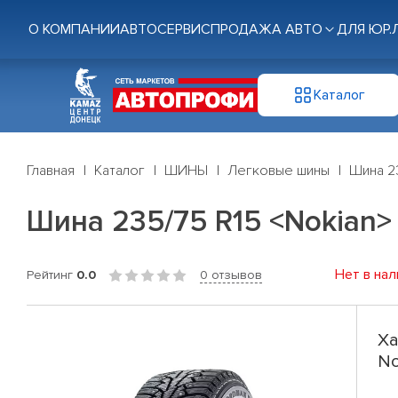
О КОМПАНИИ
АВТОСЕРВИС
ПРОДАЖА АВТО
ДЛЯ ЮР.
Каталог
Главная
Каталог
ШИНЫ
Легковые шины
Шина 23
Шина 235/75 R15 <Nokian>
Нет в нал
Рейтинг
0.0
0 отзывов
Ха
No