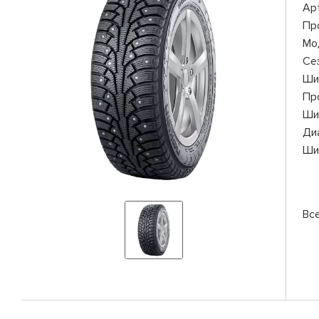
Ар
Пр
Мо
Се
Ши
Пр
Ши
Ди
Ши
Вс