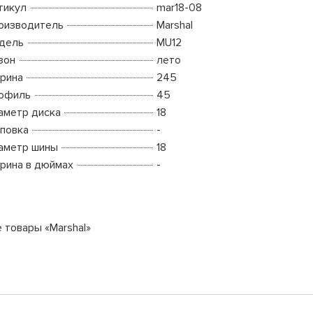
тикул
mar18-08
оизводитель
Marshal
дель
MU12
зон
лето
рина
245
офиль
45
аметр диска
18
повка
-
аметр шины
18
рина в дюймах
-
е товары «Marshal»