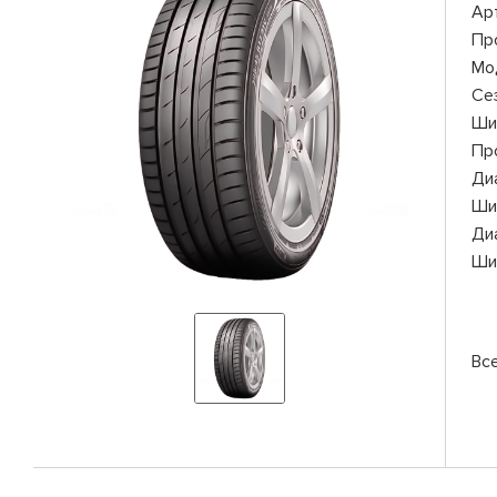
Ар
Пр
Мо
Се
Ши
Пр
Ди
Ши
Ди
Ши
Вс