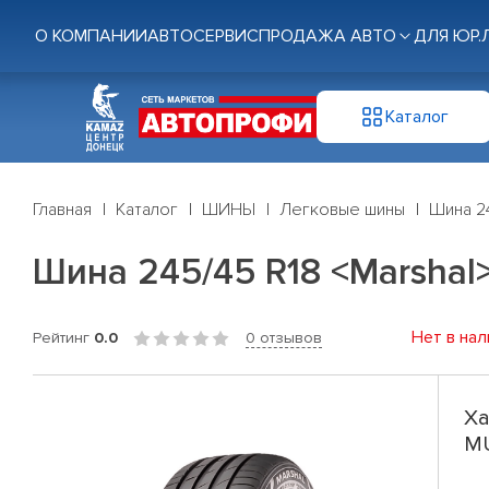
О КОМПАНИИ
АВТОСЕРВИС
ПРОДАЖА АВТО
ДЛЯ ЮР.
Каталог
Главная
Каталог
ШИНЫ
Легковые шины
Шина 24
Шина 245/45 R18 <Marshal> 
Нет в нал
Рейтинг
0.0
0 отзывов
Ха
MU