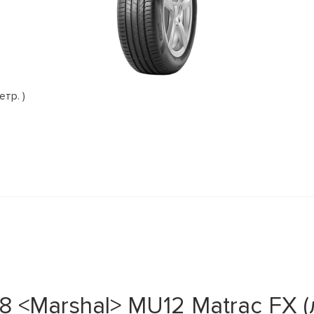
етр. )
<Marshal> MU12 Matrac FX (л