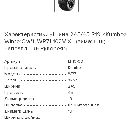
Характеристики «Шина 245/45 R19 <Kumho>
WinterCraft, WP71 102V XL (зима; н-ш;
направл.; UHP)/Корея/»
Артикул
kh19-09
Производитель
Kumho
Модель
WP71
Сезон
зима
Ширина
245
Профиль
45
Диаметр диска
19
Шиповка
не шипованная
Диаметр шины
19
Ширина в дюймах
-