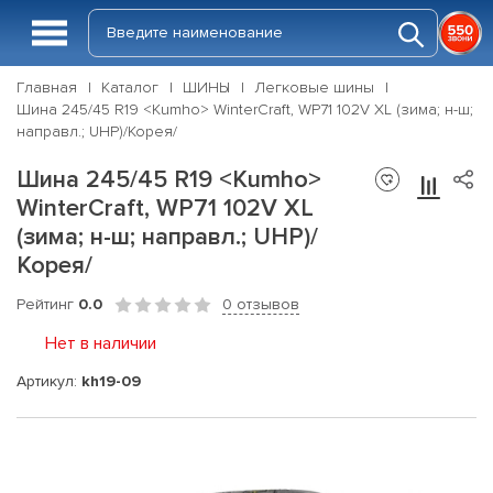
Главная
Каталог
ШИНЫ
Легковые шины
Шина 245/45 R19 <Kumho> WinterCraft, WP71 102V XL (зима; н-ш;
направл.; UHP)/Корея/
Шина 245/45 R19 <Kumho>
WinterCraft, WP71 102V XL
(зима; н-ш; направл.; UHP)/
Корея/
Рейтинг
0.0
0 отзывов
Нет в наличии
Артикул:
kh19-09