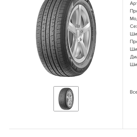
Ар
Пр
Мо
Се
Ши
Пр
Ши
Ди
Ши
Все