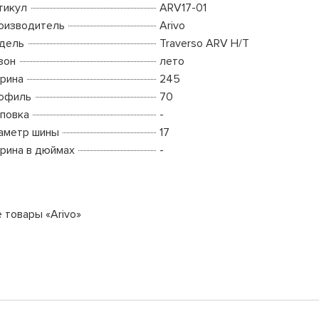
тикул
ARV17-01
оизводитель
Arivo
дель
Traverso ARV H/T
зон
лето
рина
245
офиль
70
повка
-
аметр шины
17
рина в дюймах
-
 товары «Arivo»