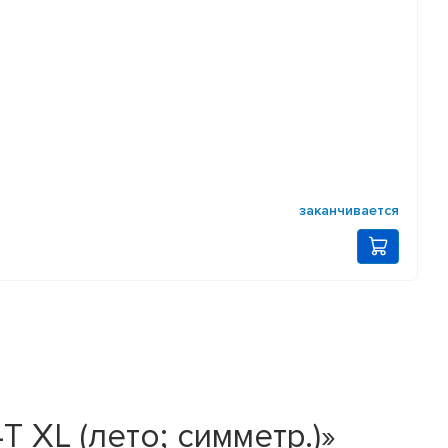
заканчивается
T XL (лето; симметр.)»