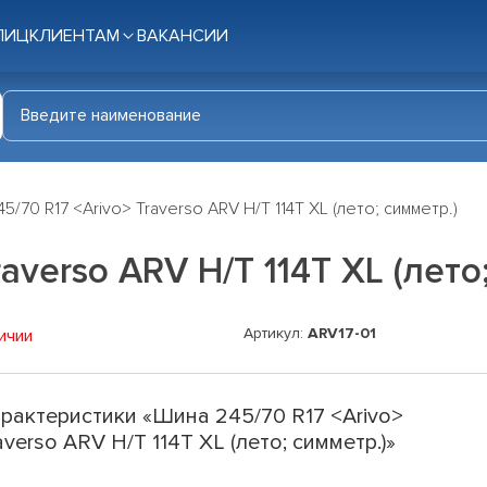
ЛИЦ
КЛИЕНТАМ
ВАКАНСИИ
5/70 R17 <Arivo> Traverso ARV H/T 114T XL (лето; симметр.)
averso ARV H/T 114T XL (лето
Артикул:
ARV17-01
ичии
рактеристики «Шина 245/70 R17 <Arivo>
averso ARV H/T 114T XL (лето; симметр.)»