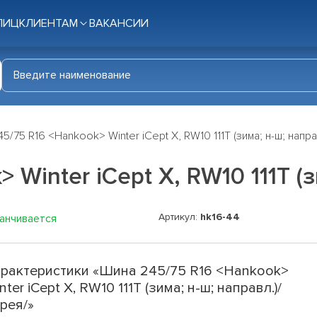
ЛИЦ
КЛИЕНТАМ
ВАКАНСИИ
5/75 R16 <Hankook> Winter iCept X, RW10 111T (зима; н-ш; напра
Winter iCept X, RW10 111T (з
Артикул:
hk16-44
канчивается
рактеристики «Шина 245/75 R16 <Hankook>
nter iCept X, RW10 111T (зима; н-ш; направл.)/
рея/»