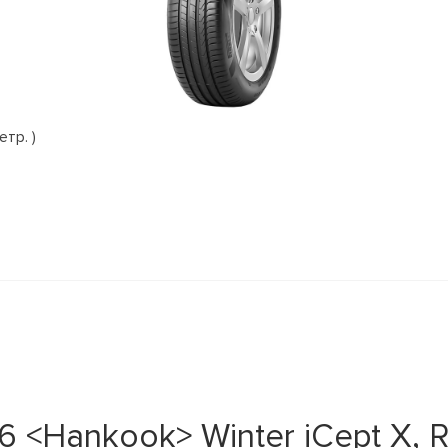
етр. )
<Hankook> Winter iCept X, RW