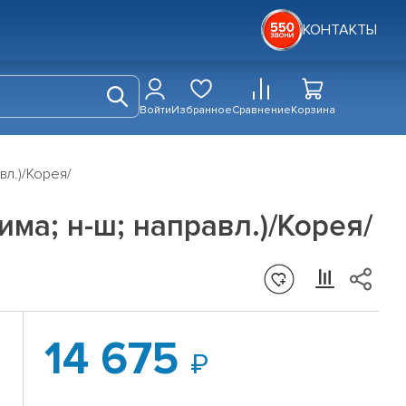
КОНТАКТЫ
Войти
Избранное
Сравнение
Корзина
вл.)/Корея/
има; н-ш; направл.)/Корея/
14 675