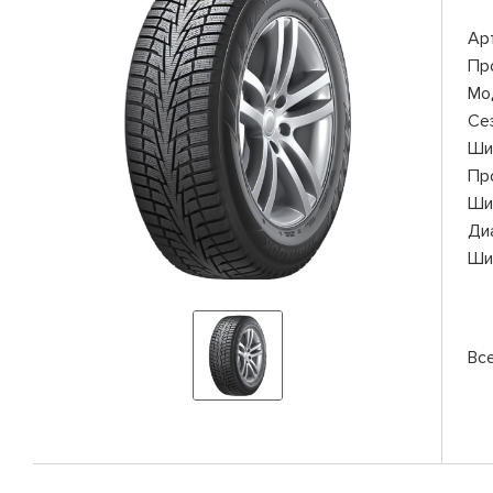
Ар
Пр
Мо
Се
Ши
Пр
Ши
Ди
Ши
Вс