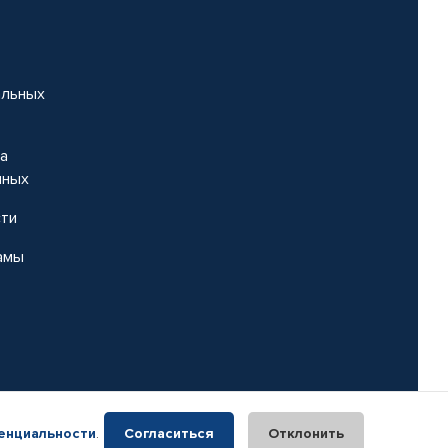
альных
на
нных
сти
амы
енциальности
.
Согласиться
Отклонить