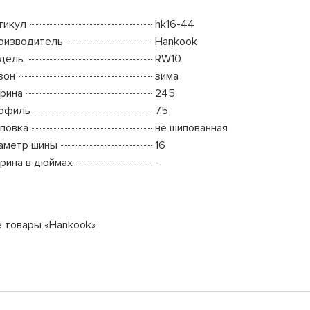
тикул
hk16-44
оизводитель
Hankook
дель
RW10
зон
зима
рина
245
офиль
75
повка
не шипованная
аметр шины
16
рина в дюймах
-
е товары «Hankook»