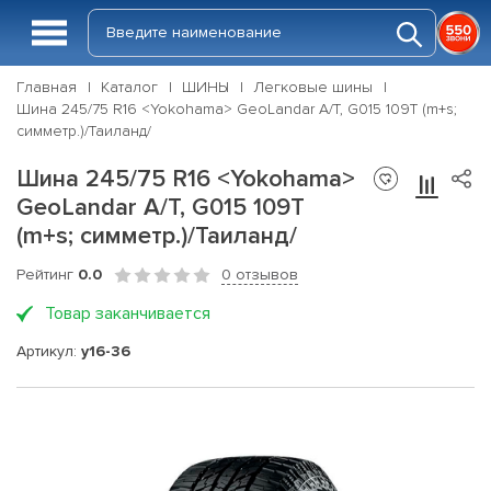
Главная
Каталог
ШИНЫ
Легковые шины
Шина 245/75 R16 <Yokohama> GeoLandar A/T, G015 109T (m+s;
симметр.)/Таиланд/
Шина 245/75 R16 <Yokohama>
GeoLandar A/T, G015 109T
(m+s; симметр.)/Таиланд/
Рейтинг
0.0
0 отзывов
Товар заканчивается
Артикул:
y16-36