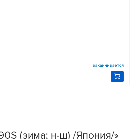
заканчивается
0S (зима; н-ш) /Япония/»