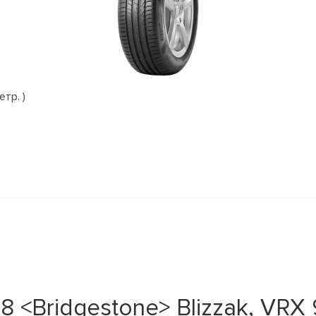
етр. )
<Bridgestone> Blizzak, VRX 9