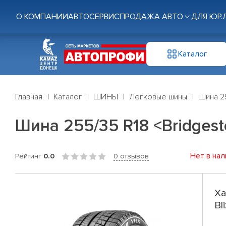
О КОМПАНИИ
АВТОСЕРВИС
ПРОДАЖА АВТО
ДЛЯ ЮР.
Каталог
Главная
Каталог
ШИНЫ
Легковые шины
Шина 25
Шина 255/35 R18 <Bridgesto
Нет в нал
Рейтинг
0.0
0 отзывов
Ха
Bl