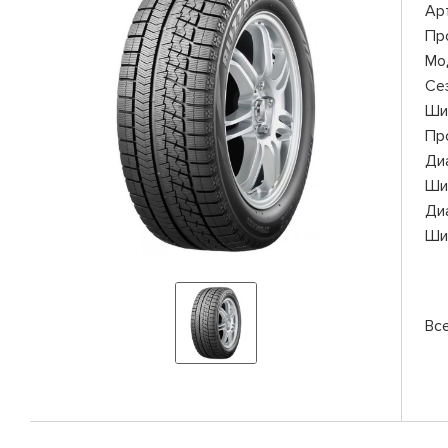
Ар
Пр
Мо
Се
Ши
Пр
Ди
Ши
Ди
Ши
Вс