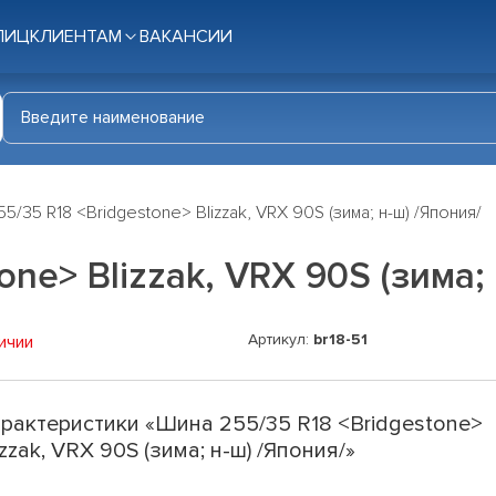
ЛИЦ
КЛИЕНТАМ
ВАКАНСИИ
5/35 R18 <Bridgestone> Blizzak, VRX 90S (зима; н-ш) /Япония/
ne> Blizzak, VRX 90S (зима; 
Артикул:
br18-51
ичии
рактеристики «Шина 255/35 R18 <Bridgestone>
izzak, VRX 90S (зима; н-ш) /Япония/»