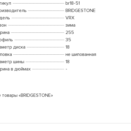
тикул
br18-51
оизводитель
BRIDGESTONE
дель
VRX
зон
зима
рина
255
офиль
35
аметр диска
18
повка
не шипованная
аметр шины
18
рина в дюймах
-
е товары «BRIDGESTONE»