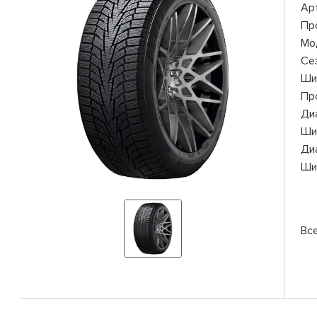
Ар
Пр
Мо
Се
Ши
Пр
Ди
Ши
Ди
Ши
Вс