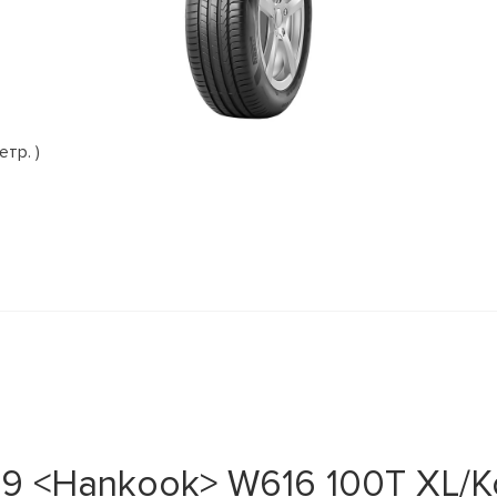
етр. )
9 <Hankook> W616 100T XL/К