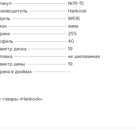
тикул
hk19-15
оизводитель
Hankook
дель
W616
зон
зима
рина
255
офиль
40
аметр диска
19
повка
не шипованная
аметр шины
19
рина в дюймах
-
е товары «Hankook»