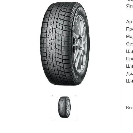
Яп
Ар
Пр
Мо
Се
Ши
Пр
Ши
Ди
Ши
Вс