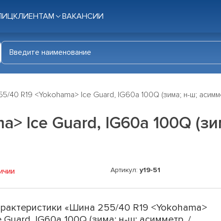
ЛИЦ
КЛИЕНТАМ
ВАКАНСИИ
5/40 R19 <Yokohama> Ice Guard, IG60a 100Q (зима; н-ш; асимме
> Ice Guard, IG60a 100Q (зим
Артикул:
y19-51
ичии
рактеристики «Шина 255/40 R19 <Yokohama>
e Guard, IG60a 100Q (зима; н-ш; асимметр. /