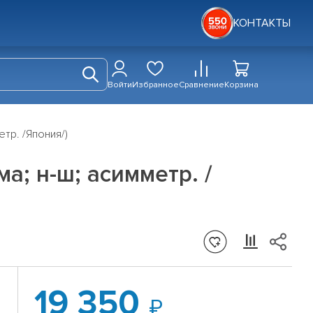
КОНТАКТЫ
Войти
Избранное
Сравнение
Корзина
тр. /Япония/)
а; н-ш; асимметр. /
19 350