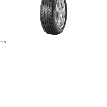
етр. )