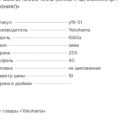
ония/)»
тикул
y19-51
оизводитель
Yokohama
дель
IG60a
зон
зима
рина
255
офиль
40
повка
не шипованная
аметр шины
19
рина в дюймах
-
е товары «Yokohama»