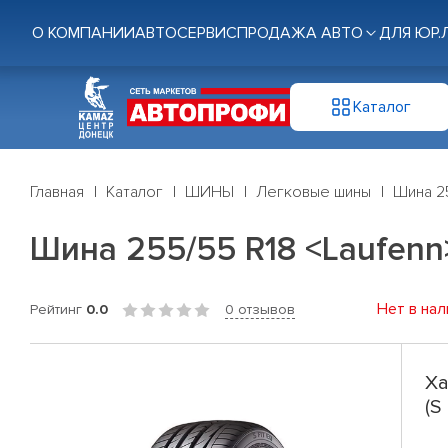
О КОМПАНИИ
АВТОСЕРВИС
ПРОДАЖА АВТО
ДЛЯ ЮР.
Каталог
Главная
Каталог
ШИНЫ
Легковые шины
Шина 25
Шина 255/55 R18 <Laufenn>
Нет в нал
Рейтинг
0.0
0 отзывов
Ха
(S