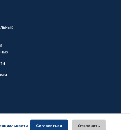
альных
на
нных
сти
амы
енциальности
.
Согласиться
Отклонить