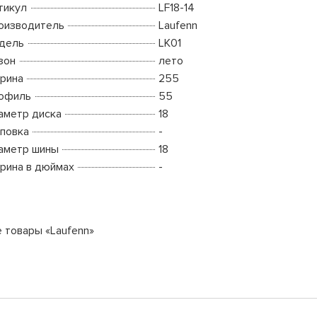
тикул
LF18-14
оизводитель
Laufenn
дель
LK01
зон
лето
рина
255
офиль
55
аметр диска
18
повка
-
аметр шины
18
рина в дюймах
-
е товары «Laufenn»