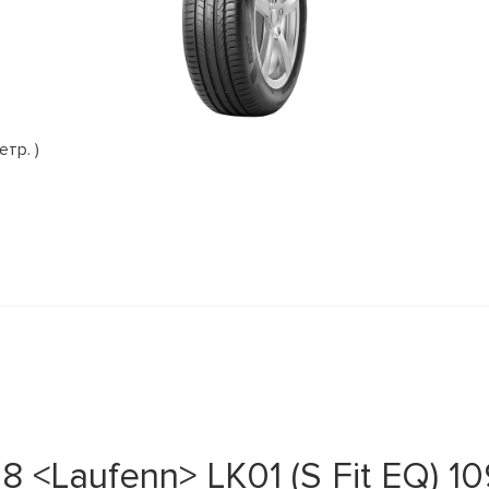
етр. )
 <Laufenn> LK01 (S Fit EQ) 1