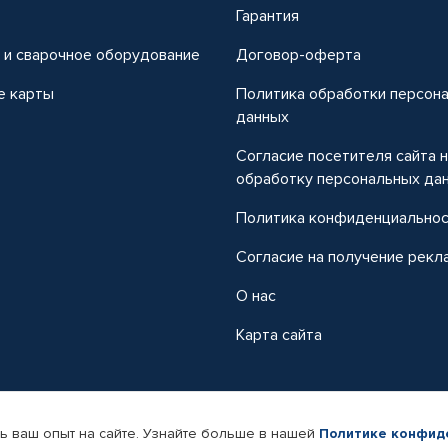
т
Гарантия
 и сварочное оборудование
Договор-оферта
е карты
Политика обработки персон
данных
Согласие посетителя сайта 
обработку персональных да
Политика конфиденциально
Согласие на получение рекл
О нас
Карта сайта
ь ваш опыт на сайте. Узнайте больше в нашей
Политике конфид
-магазин автомобильных товаров Автопрофи.