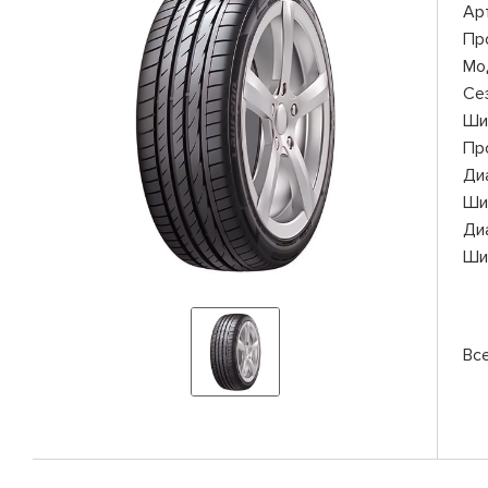
Ар
Пр
Мо
Се
Ши
Пр
Ди
Ши
Ди
Ши
Вс