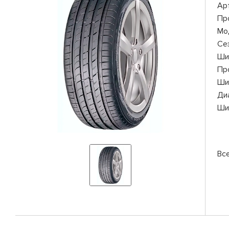
Ар
Пр
Мо
Се
Ши
Пр
Ши
Ди
Ши
Вс