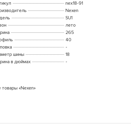
тикул
nex18-91
оизводитель
Nexen
дель
SU1
зон
лето
рина
265
офиль
40
повка
-
аметр шины
18
рина в дюймах
-
е товары «Nexen»