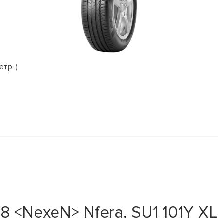
етр. )
 <NexeN> Nfera, SU1 101Y XL