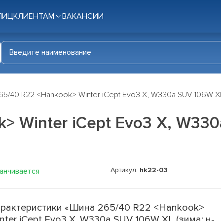
ЛИЦ
КЛИЕНТАМ
ВАКАНСИИ
5/40 R22 <Hankook> Winter iCept Evo3 X, W330a SUV 106W XL 
 Winter iCept Evo3 X, W330
Артикул:
hk22-03
канчивается
рактеристики «Шина 265/40 R22 <Hankook>
nter iCept Evo3 X, W330a SUV 106W XL (зима; н-