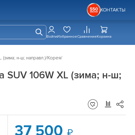
КОНТАКТЫ
Войти
Избранное
Сравнение
Корзина
(зима; н-ш; направл.)/Корея/
a SUV 106W XL (зима; н-ш;
37 500