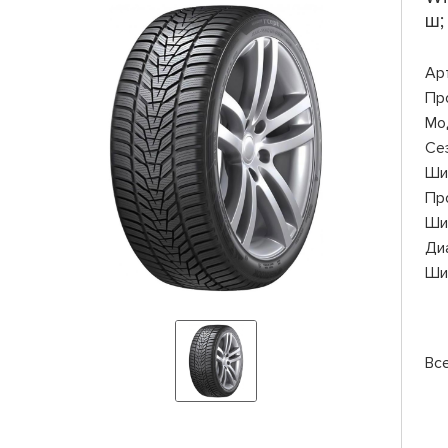
ш;
Ар
Пр
Мо
Се
Ши
Пр
Ши
Ди
Ши
Вс