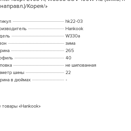
 направл.)/Корея/»
тикул
hk22-03
оизводитель
Hankook
дель
W330a
зон
зима
рина
265
офиль
40
повка
не шипованная
аметр шины
22
рина в дюймах
-
е товары «Hankook»