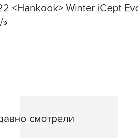
2 <Hankook> Winter iCept E
/»
давно смотрели