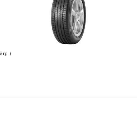
етр. )