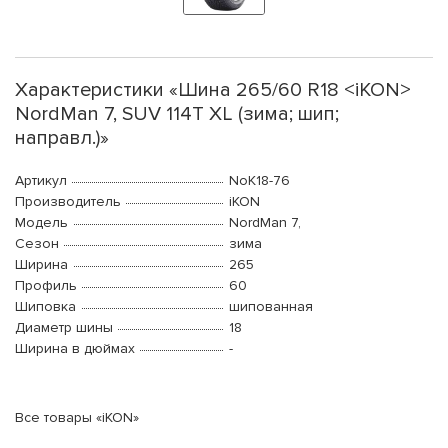
Характеристики «Шина 265/60 R18 <iKON>
NordMan 7, SUV 114T XL (зима; шип;
направл.)»
Артикул
NoK18-76
Производитель
iKON
Модель
NordMan 7,
Сезон
зима
Ширина
265
Профиль
60
Шиповка
шипованная
Диаметр шины
18
Ширина в дюймах
-
Все товары «iKON»