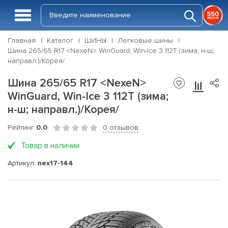
Главная
Каталог
ШИНЫ
Легковые шины
Шина 265/65 R17 <NexeN> WinGuard, Win-Ice 3 112T (зима; н-ш;
направл.)/Корея/
Шина 265/65 R17 <NexeN>
WinGuard, Win-Ice 3 112T (зима;
н-ш; направл.)/Корея/
Рейтинг
0.0
0 отзывов
Товар в наличии
Артикул:
nex17-144