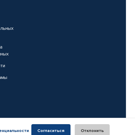
альных
на
нных
сти
амы
енциальности
.
Согласиться
Отклонить