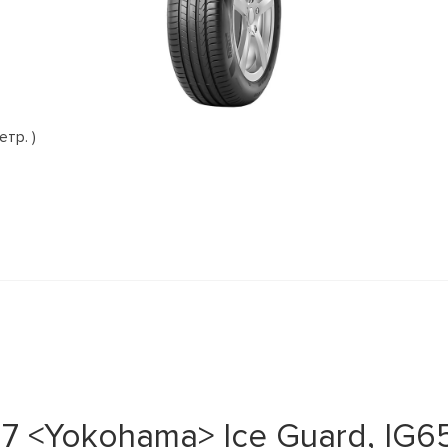
етр. )
 <Yokohama> Ice Guard, IG65 