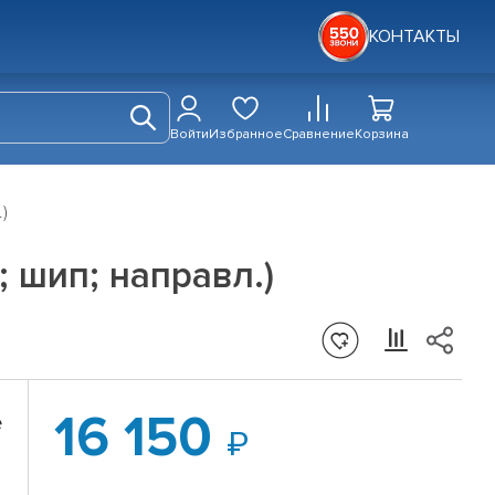
КОНТАКТЫ
Войти
Избранное
Сравнение
Корзина
)
; шип; направл.)
16 150
e