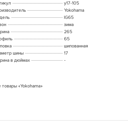
тикул
y17-105
оизводитель
Yokohama
дель
IG65
зон
зима
рина
265
офиль
65
повка
шипованная
аметр шины
17
рина в дюймах
-
е товары «Yokohama»