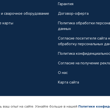
т
Гарантия
 и сварочное оборудование
Договор-оферта
е карты
Политика обработки персон
данных
Согласие посетителя сайта 
обработку персональных да
Политика конфиденциально
Согласие на получение рекл
О нас
Карта сайта
ь ваш опыт на сайте. Узнайте больше в нашей
Политике конфид
-магазин автомобильных товаров Автопрофи.