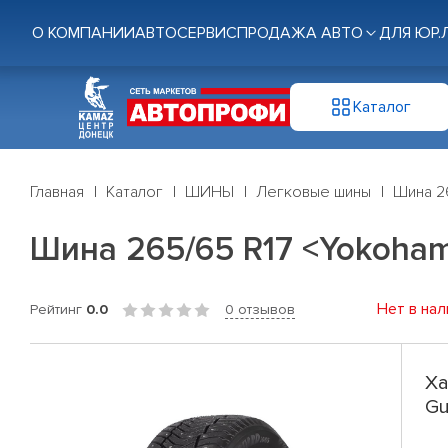
О КОМПАНИИ
АВТОСЕРВИС
ПРОДАЖА АВТО
ДЛЯ ЮР.
Каталог
Главная
Каталог
ШИНЫ
Легковые шины
Шина 26
Шина 265/65 R17 <Yokohama
Нет в нал
Рейтинг
0.0
0 отзывов
Ха
Gu