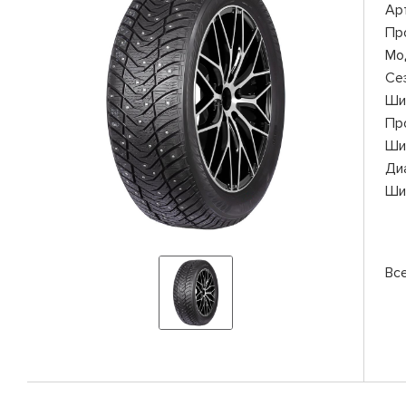
Ар
Пр
Мо
Се
Ши
Пр
Ши
Ди
Ши
Вс