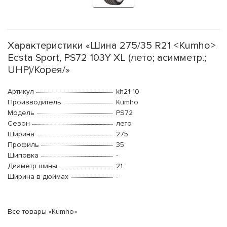
Характеристики «Шина 275/35 R21 <Kumho>
Ecsta Sport, PS72 103Y XL (лето; асимметр.;
UHP)/Корея/»
Артикул
kh21-10
Производитель
Kumho
Модель
PS72
Сезон
лето
Ширина
275
Профиль
35
Шиповка
-
Диаметр шины
21
Ширина в дюймах
-
Все товары «Kumho»