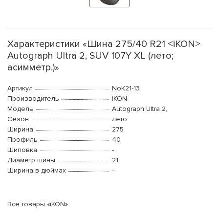
Характеристики «Шина 275/40 R21 <iKON>
Autograph Ultra 2, SUV 107Y XL (лето;
асимметр.)»
Артикул
NoK21-13
Производитель
iKON
Модель
Autograph Ultra 2,
Сезон
лето
Ширина
275
Профиль
40
Шиповка
-
Диаметр шины
21
Ширина в дюймах
-
Все товары «iKON»