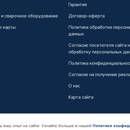
т
Гарантия
 и сварочное оборудование
Договор-оферта
е карты
Политика обработки персон
данных
Согласие посетителя сайта 
обработку персональных да
Политика конфиденциально
Согласие на получение рекл
О нас
Карта сайта
ь ваш опыт на сайте. Узнайте больше в нашей
Политике конфид
-магазин автомобильных товаров Автопрофи.