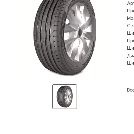
Ар
Пр
Мо
Се
Ши
Пр
Ши
Ди
Ши
Вс