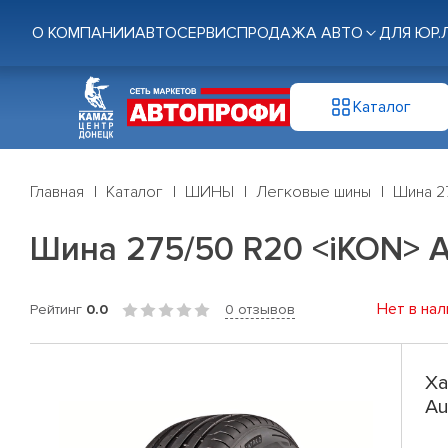
О КОМПАНИИ
АВТОСЕРВИС
ПРОДАЖА АВТО
ДЛЯ ЮР.
Каталог
Главная
Каталог
ШИНЫ
Легковые шины
Шина 27
Шина 275/50 R20 <iKON> Au
Нет в нал
Рейтинг
0.0
0 отзывов
Ха
Au