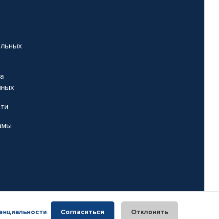
альных
на
нных
сти
амы
енциальности
.
Согласиться
Отклонить