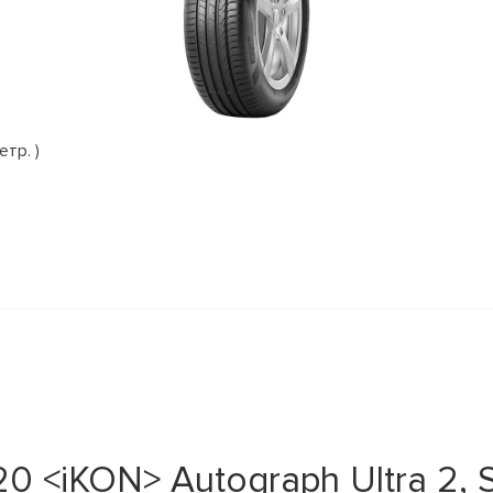
етр. )
 <iKON> Autograph Ultra 2, S