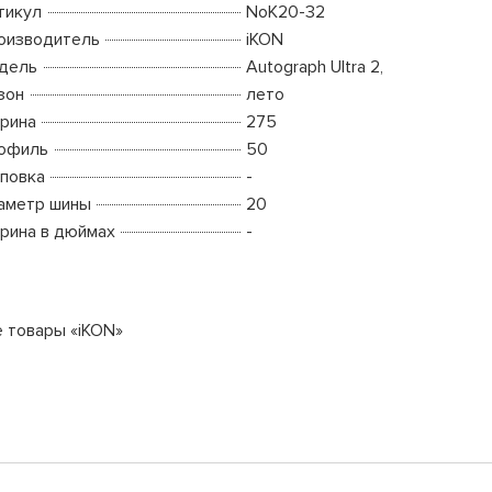
тикул
NoK20-32
оизводитель
iKON
дель
Autograph Ultra 2,
зон
лето
рина
275
офиль
50
повка
-
аметр шины
20
рина в дюймах
-
е товары «iKON»