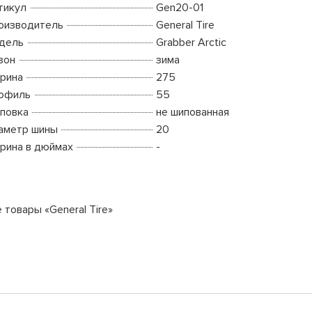
тикул
Gen20-01
оизводитель
General Tire
дель
Grabber Arctic
зон
зима
рина
275
офиль
55
повка
не шипованная
аметр шины
20
рина в дюймах
-
 товары «General Tire»