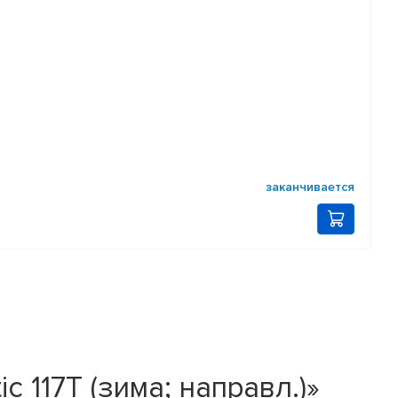
заканчивается
 117T (зима; направл.)»