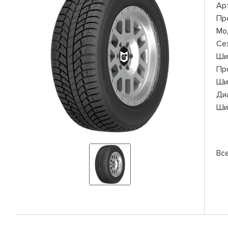
Ар
Пр
Мо
Се
Ши
Пр
Ши
Ди
Ши
Все