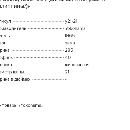
липпины/)»
тикул
y21-21
оизводитель
Yokohama
дель
IG65
зон
зима
рина
285
офиль
40
повка
шипованная
аметр шины
21
рина в дюймах
-
е товары «Yokohama»