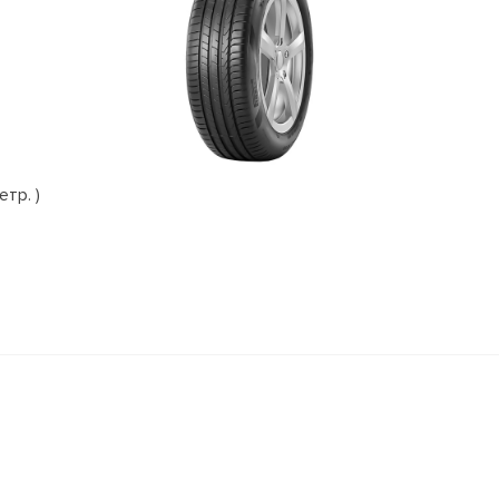
етр. )