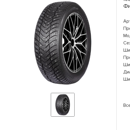
Фи
Ар
Пр
Мо
Се
Ши
Пр
Ши
Ди
Ши
Вс