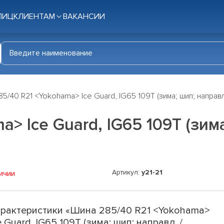
ЛИЦ
КЛИЕНТАМ
ВАКАНСИИ
5/40 R21 <Yokohama> Ice Guard, IG65 109T (зима; шип; направл
> Ice Guard, IG65 109T (зима
Артикул:
y21-21
ичии
рактеристики «Шина 285/40 R21 <Yokohama>
e Guard, IG65 109T (зима; шип; направл. /