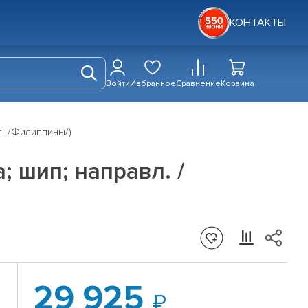
КОНТАКТЫ
Войти
Избранное
Сравнение
Корзина
. /Филиппины/)
; шип; направл. /
29 925