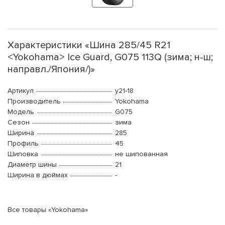
Характеристики «Шина 285/45 R21
<Yokohama> Ice Guard, G075 113Q (зима; н-ш;
направл./Япония/)»
Артикул
y21-18
Производитель
Yokohama
Модель
G075
Сезон
зима
Ширина
285
Профиль
45
Шиповка
не шипованная
Диаметр шины
21
Ширина в дюймах
-
Все товары «Yokohama»