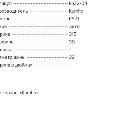
тикул
kh22-04
оизводитель
Kumho
дель
PS71
зон
лето
рина
315
офиль
30
повка
-
аметр шины
22
рина в дюймах
-
е товары «Kumho»