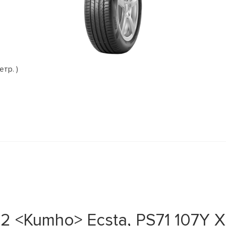
етр. )
 <Kumho> Ecsta, PS71 107Y XL