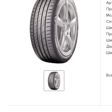
Ар
Пр
Мо
Се
Ши
Пр
Ши
Ди
Ши
Вс