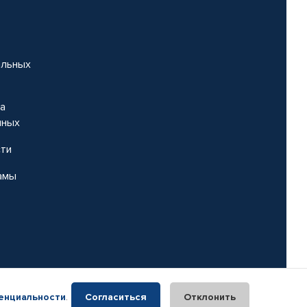
альных
на
нных
сти
амы
енциальности
.
Согласиться
Отклонить