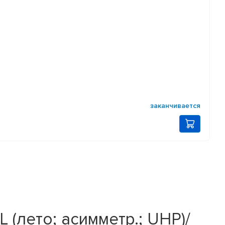
заканчивается
 (лето; асимметр.; UHP)/