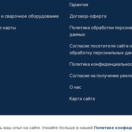
т
Гарантия
 и сварочное оборудование
Договор-оферта
е карты
Политика обработки персон
данных
Согласие посетителя сайта 
обработку персональных да
Политика конфиденциально
Согласие на получение рекл
О нас
Карта сайта
ь ваш опыт на сайте. Узнайте больше в нашей
Политике конфид
-магазин автомобильных товаров Автопрофи.