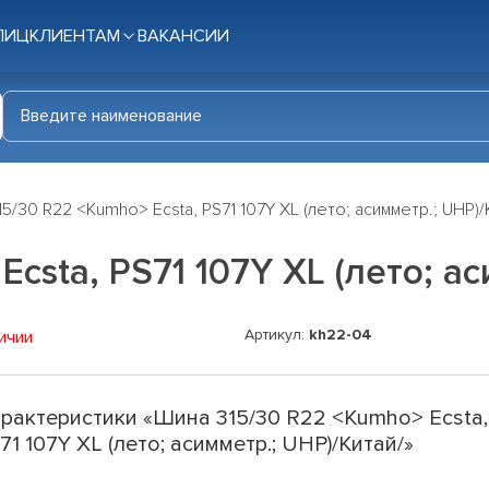
ЛИЦ
КЛИЕНТАМ
ВАКАНСИИ
5/30 R22 <Kumho> Ecsta, PS71 107Y XL (лето; асимметр.; UHP)/
csta, PS71 107Y XL (лето; ас
Артикул:
kh22-04
ичии
рактеристики «Шина 315/30 R22 <Kumho> Ecsta,
71 107Y XL (лето; асимметр.; UHP)/Китай/»