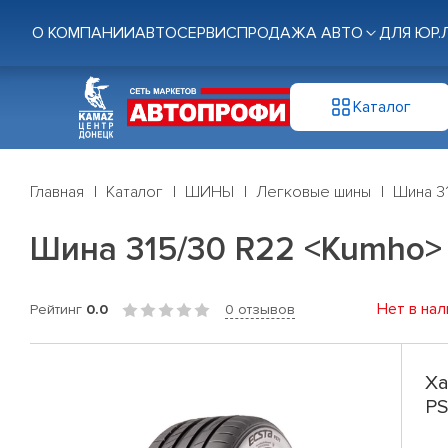
О КОМПАНИИ
АВТОСЕРВИС
ПРОДАЖА АВТО
ДЛЯ ЮР.
Каталог
Главная
Каталог
ШИНЫ
Легковые шины
Шина 31
Шина 315/30 R22 <Kumho> E
Нет в нал
Рейтинг
0.0
0 отзывов
Ха
PS