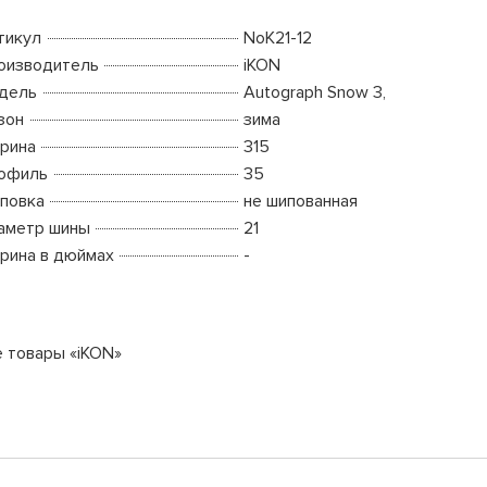
тикул
NoK21-12
оизводитель
iKON
дель
Autograph Snow 3,
зон
зима
рина
315
офиль
35
повка
не шипованная
аметр шины
21
рина в дюймах
-
е товары «iKON»