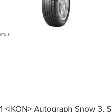
етр. )
 <iKON> Autograph Snow 3, SU