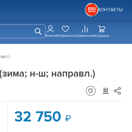
КОНТАКТЫ
Войти
Избранное
Сравнение
Корзина
авл.)
(зима; н-ш; направл.)
32 750