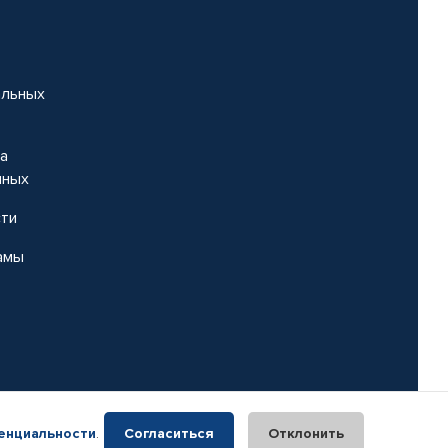
альных
на
нных
сти
амы
енциальности
.
Согласиться
Отклонить