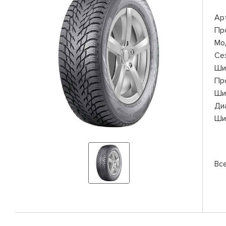
Ар
Пр
Мо
Се
Ши
Пр
Ши
Ди
Ши
Вс