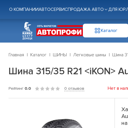
О КОМПАНИИ
АВТОСЕРВИС
ПРОДАЖА АВТО
ДЛЯ ЮР.
Каталог
Главная
Каталог
ШИНЫ
Легковые шины
Шина 31
Шина 315/35 R21 <iKON> Aut
Нет в нал
Рейтинг
0.0
0 отзывов
Ха
Au
на