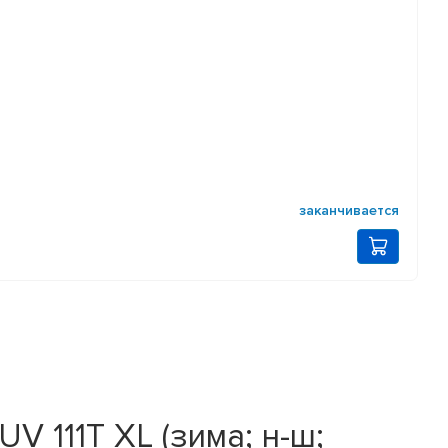
заканчивается
V 111T XL (зима; н-ш;