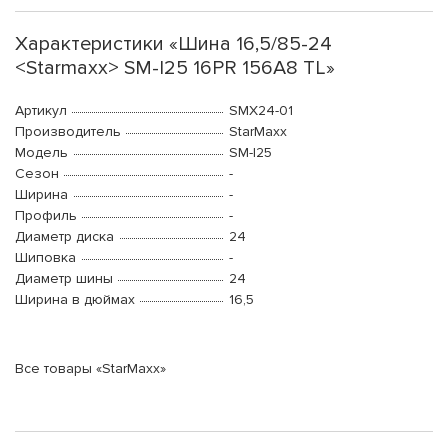
Характеристики «Шина 16,5/85-24
<Starmaxx> SM-I25 16PR 156A8 TL»
Артикул
SMX24-01
Производитель
StarMaxx
Модель
SM-I25
Сезон
-
Ширина
-
Профиль
-
Диаметр диска
24
Шиповка
-
Диаметр шины
24
Ширина в дюймах
16,5
Все товары «StarMaxx»