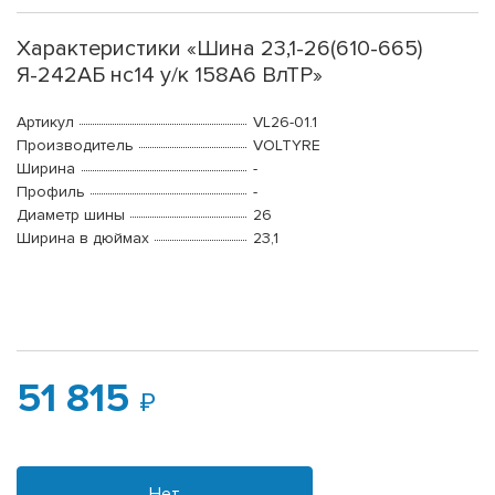
Характеристики «Шина 23,1-26(610-665)
Я-242АБ нс14 у/к 158A6 ВлТР»
Артикул
VL26-01.1
Производитель
VOLTYRE
Ширина
-
Профиль
-
Диаметр шины
26
Ширина в дюймах
23,1
51 815
Нет