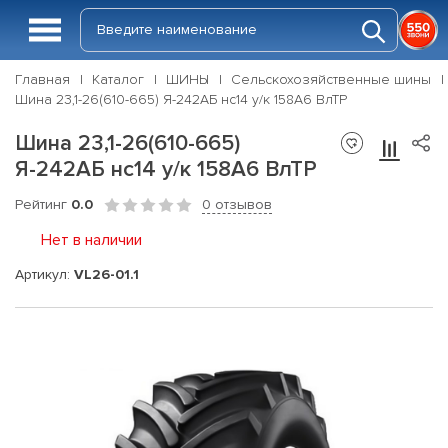
Главная
Каталог
ШИНЫ
Сельскохозяйственные шины
Шина 23,1-26(610-665) Я-242АБ нс14 у/к 158A6 ВлТР
Шина 23,1-26(610-665)
Я-242АБ нс14 у/к 158A6 ВлТР
Рейтинг
0.0
0 отзывов
Нет в наличии
Артикул:
VL26-01.1