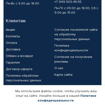
+7 949 503-45-55
Пн-Вс с 9.00 до 18.00
Пн-Пт с 09.00 до 18.00, Сб с
9.00 до 15.00
Клиентам
Акции
Согласие посетителя сайта
на обработку
Контакты
персональных данных
Оплата
Политика
Доставка
конфиденциальности
Обмен и возврат
Согласие на получение
рекламы
Гарантия
О нас
Договор-оферта
Карта сайта
Политика обработки
персональных данных
Партнерам
Мы используем файлы cookie, чтобы улучшить ваш
опыт на сайте. Узнайте больше в нашей
Политике
Корпоративным клиентам
Реквизиты компании
конфиденциальности
.