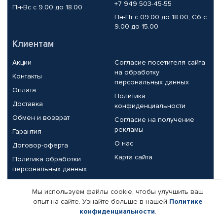
+7 949 503-45-55
Пн-Вс с 9.00 до 18.00
Пн-Пт с 09.00 до 18.00, Сб с
9.00 до 15.00
Клиентам
Акции
Согласие посетителя сайта
на обработку
Контакты
персональных данных
Оплата
Политика
Доставка
конфиденциальности
Обмен и возврат
Согласие на получение
рекламы
Гарантия
О нас
Договор-оферта
Карта сайта
Политика обработки
персональных данных
Партнерам
Мы используем файлы cookie, чтобы улучшить ваш
опыт на сайте. Узнайте больше в нашей
Политике
Корпоративным клиентам
Реквизиты компании
конфиденциальности
.