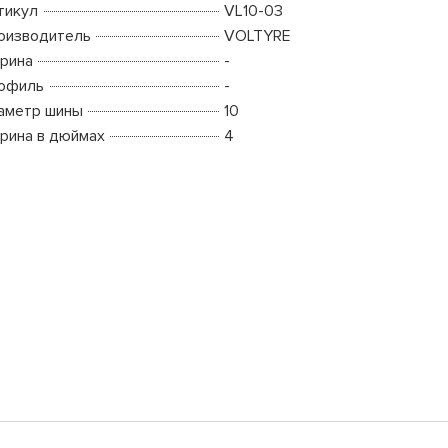
тикул
VL10-03
оизводитель
VOLTYRE
рина
-
офиль
-
аметр шины
10
рина в дюймах
4