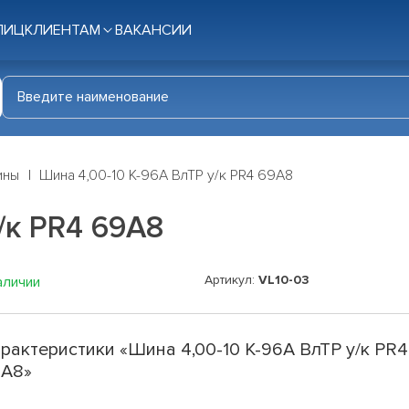
ЛИЦ
КЛИЕНТАМ
ВАКАНСИИ
ины
Шина 4,00-10 К-96А ВлТР у/к PR4 69A8
/к PR4 69A8
Артикул:
VL10-03
аличии
рактеристики «Шина 4,00-10 К-96А ВлТР у/к PR4
9A8»