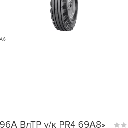
6А6
-96А ВлТР у/к PR4 69A8»