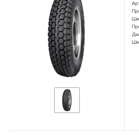
Ар
Пр
Ши
Пр
Ди
Ши