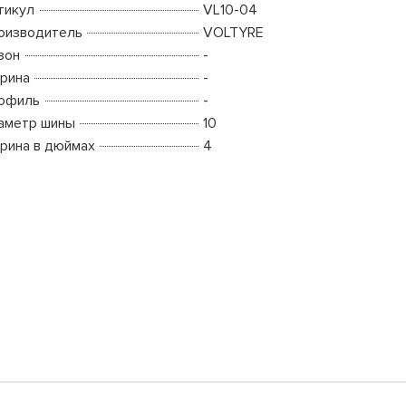
тикул
VL10-04
оизводитель
VOLTYRE
зон
-
рина
-
офиль
-
аметр шины
10
рина в дюймах
4