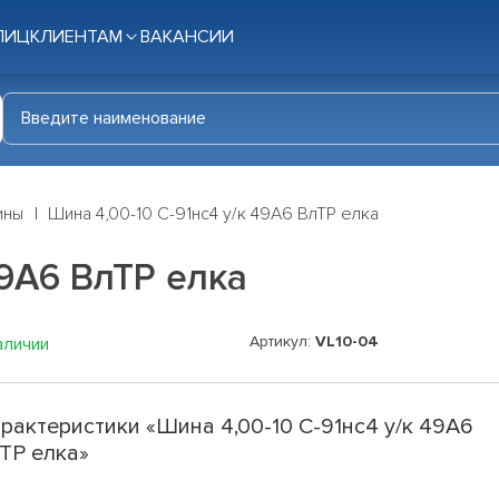
ЛИЦ
КЛИЕНТАМ
ВАКАНСИИ
ины
Шина 4,00-10 С-91нс4 у/к 49A6 ВлТР елка
49A6 ВлТР елка
Артикул:
VL10-04
аличии
рактеристики «Шина 4,00-10 С-91нс4 у/к 49A6
ТР елка»