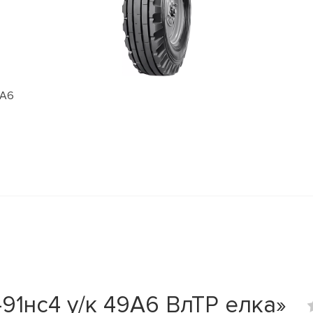
6А6
91нс4 у/к 49A6 ВлТР елка»