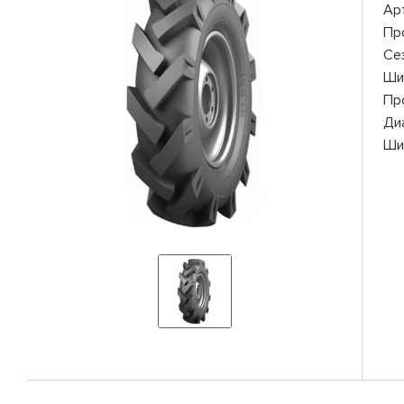
Ар
Пр
Се
Ши
Пр
Ди
Ши