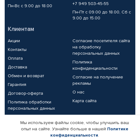
+7 949 503-45-55
Пн-Вс с 9.00 до 18.00
Пн-Пт с 09.00 до 18.00, Сб с
9.00 до 15.00
Клиентам
Акции
Согласие посетителя сайта
на обработку
Контакты
персональных данных
Оплата
Политика
Доставка
конфиденциальности
Обмен и возврат
Согласие на получение
рекламы
Гарантия
О нас
Договор-оферта
Карта сайта
Политика обработки
персональных данных
Партнерам
Мы используем файлы cookie, чтобы улучшить ваш
опыт на сайте. Узнайте больше в нашей
Политике
Корпоративным клиентам
Реквизиты компании
конфиденциальности
.