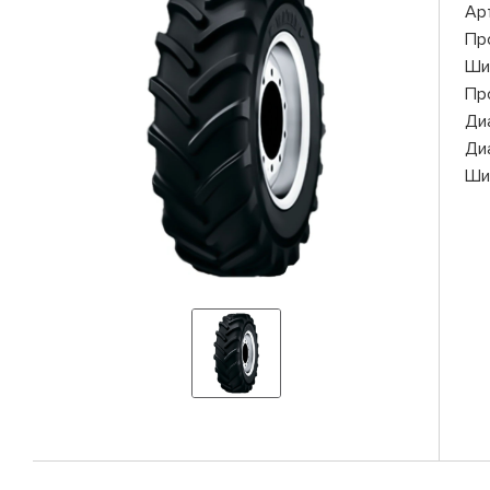
Ар
Пр
Ши
Пр
Ди
Ди
Ши