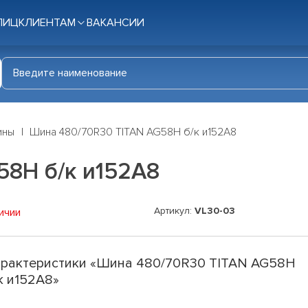
ЛИЦ
КЛИЕНТАМ
ВАКАНСИИ
ины
Шина 480/70R30 TITAN AG58H б/к и152А8
58H б/к и152А8
Артикул:
VL30-03
ичии
рактеристики «Шина 480/70R30 TITAN AG58H
к и152А8»