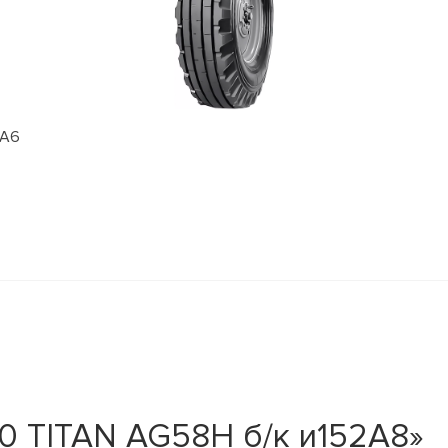
6А6
0 TITAN AG58H б/к и152А8»