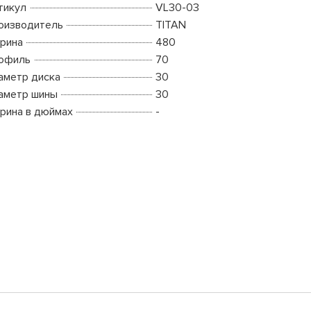
тикул
VL30-03
оизводитель
TITAN
рина
480
офиль
70
аметр диска
30
аметр шины
30
рина в дюймах
-