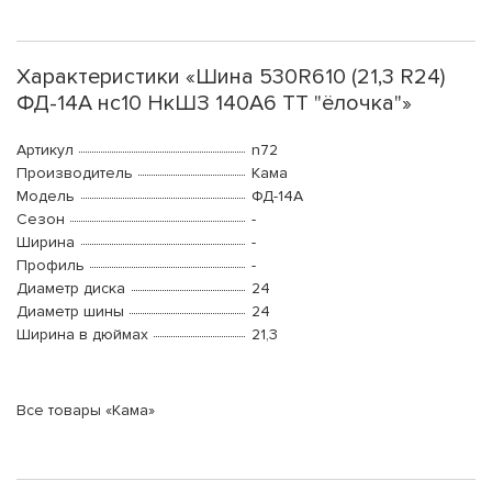
Характеристики «Шина 530R610 (21,3 R24)
ФД-14А нс10 НкШЗ 140A6 ТТ "ёлочка"»
Артикул
n72
Производитель
Кама
Модель
ФД-14А
Сезон
-
Ширина
-
Профиль
-
Диаметр диска
24
Диаметр шины
24
Ширина в дюймах
21,3
Все товары «Кама»