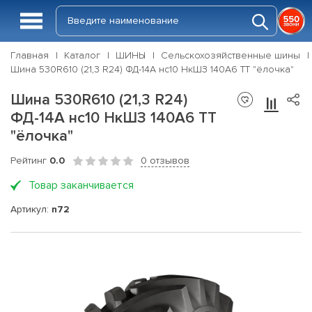
Главная
Каталог
ШИНЫ
Сельскохозяйственные шины
Шина 530R610 (21,3 R24) ФД-14А нс10 НкШЗ 140A6 ТТ "ёлочка"
Шина 530R610 (21,3 R24)
ФД-14А нс10 НкШЗ 140A6 ТТ
"ёлочка"
Рейтинг
0.0
0 отзывов
Товар заканчивается
Артикул:
n72