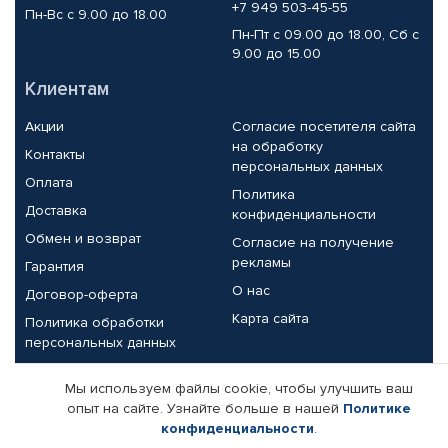
+7 949 503-45-55
Пн-Вс с 9.00 до 18.00
Пн-Пт с 09.00 до 18.00, Сб с
9.00 до 15.00
Клиентам
Акции
Согласие посетителя сайта
на обработку
Контакты
персональных данных
Оплата
Политика
Доставка
конфиденциальности
Обмен и возврат
Согласие на получение
рекламы
Гарантия
О нас
Договор-оферта
Карта сайта
Политика обработки
персональных данных
Партнерам
Мы используем файлы cookie, чтобы улучшить ваш
опыт на сайте. Узнайте больше в нашей
Политике
Корпоративным клиентам
Реквизиты компании
конфиденциальности
.